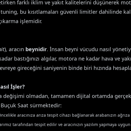
etirken farklı iklim ve yakıt kalitelerini düşünerek mot
p tuning, bu kısıtlamaları güvenli limitler dahilinde ka
ıkarma işlemidir.
it
), aracın
beynidir
. İnsan beyni vücudu nasıl yönet
kadar bastığınızı algılar, motora ne kadar hava ve yak
reye gireceğini saniyenin binde biri hızında hesapla
sıl İşler?
rça değişimi olmadan, tamamen dijital ortamda gerçekl
 1 Buçuk Saat sürmektedir:
ncelikle aracınıza arıza tespit cihazı bağlanarak arabanızın ağrıza
rımız tarafından tespit edilir ve aracınızın yazılım yapmaya uygun o