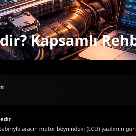
enme
dir? Kapsamlı Reh
am
6
edir
 tabiriyle aracın motor beynindeki (ECU) yazılımın gün