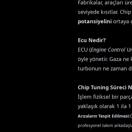
Fabrikalar, araçları ür
seviyede kısıtlar. Chi
potansiyelini
ortaya ç
Ecu Nedir?
ECU (
Engine Control Un
öyle yönetir. Gaza ne 
turbonun ne zaman dev
Chip Tuning Süreci Na
İşlem fiziksel bir pa
yaklaşık olarak 1 ila
Arızaların Tespit Edilmesi:
Ö
profesyonel takım arkadaşla