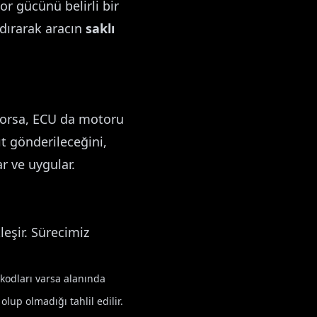
or gücünü belirli bir
ldırarak aracın
saklı
iyorsa, ECU da motoru
ıt gönderileceğini,
r ve uygular.
eşir. Sürecimiz
 kodları varsa alanında
lup olmadığı tahlil edilir.