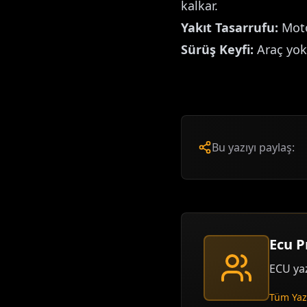
kalkar.
Yakıt Tasarrufu:
Motor
Sürüş Keyfi:
Araç yoku
Bu yazıyı paylaş:
Ecu 
ECU yaz
Tüm Yazı