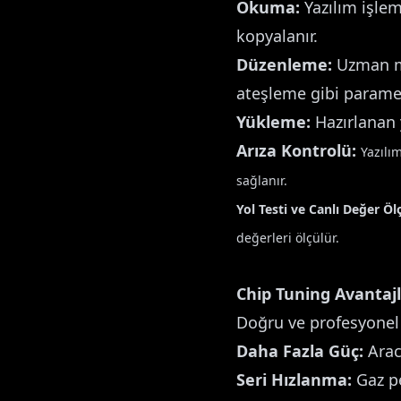
Okuma:
Yazılım işlemi
kopyalanır.
Düzenleme:
Uzman mü
ateşleme gibi paramet
Yükleme:
Hazırlanan y
Arıza Kontrolü:
Yazılı
sağlanır.
Yol Testi ve Canlı Değer Ö
değerleri ölçülür.
Chip Tuning Avantajl
Doğru ve profesyonel 
Daha Fazla Güç:
Aracı
Seri Hızlanma:
Gaz pe