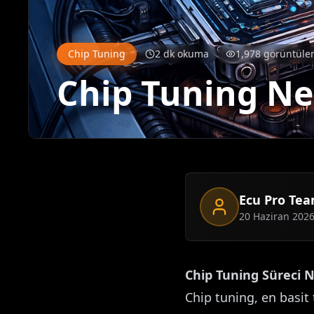
Chip Tuning
2 dk okuma
1,978 görüntül
Chip Tuning Ne
Ecu Pro Te
20 Haziran 202
Chip Tuning Süreci N
Chip tuning, en basit